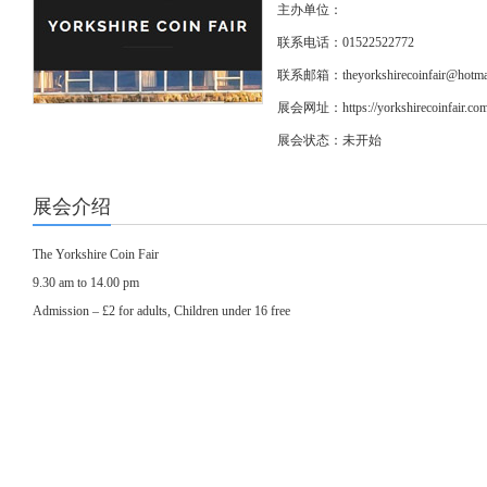
主办单位：
联系电话：01522522772
联系邮箱：theyorkshirecoinfair@hotma
展会网址：
https://yorkshirecoinfair.co
展会状态：未开始
展会介绍
The Yorkshire Coin Fair
9.30 am to 14.00 pm
Admission – £2 for adults, Children under 16 free